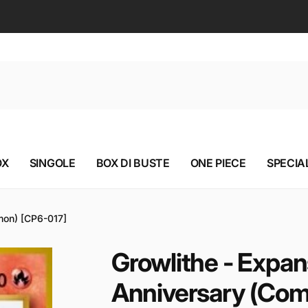
OX
SINGOLE
BOX DI BUSTE
ONE PIECE
SPECIAL
mon) [CP6-017]
Growlithe - Expan
Anniversary (Co