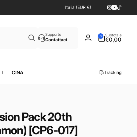
P
Italia (EUR €)
Instagram
YouTube
TikTok
a
e
s
Cerca
e
0
Supporto
Subtotale
0
articoli
€0,00
Contattaci
Accedi
/
A
r
e
I
CINA
a
Tracking
g
e
o
g
r
sion Pack 20th
a
mmon) [CP6-017]
f
i