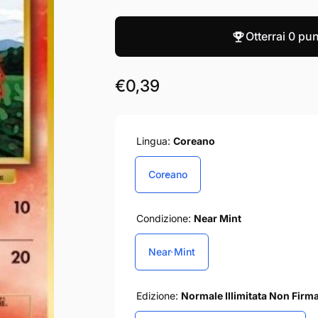
Otterrai
0 pun
Prezzo
€0,39
di
listino
Lingua:
Coreano
Coreano
Condizione:
Near Mint
Near Mint
Edizione:
Normale Illimitata Non Firm