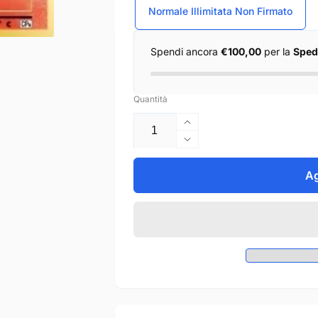
Normale Illimitata Non Firmato
Spendi ancora
€100,00
per la
Sped
Quantità
Aumenta
quantità
Diminuisci
per
quantità
Growlithe
per
Ag
-
Growlithe
Expansion
-
Pack
Expansion
20th
Pack
Anniversary
20th
(Common)
Anniversary
[CP6-
(Common)
017]
[CP6-
017]