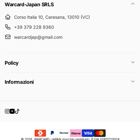
Warcard-Japan SRLS
Corso Italia 10, Caresana, 13010 (VC)
+39 379 228 9360
warcardjap@gmail.com
Policy
Informazioni
Instagram
YouTube
TikTok
Metodi
© 2026,
WARCARD-JAPAN
marchio registrato, P.IVA 02811720024