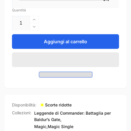
Quantità
Aumenta
quantità
Diminuisci
per
quantità
Moonshae
per
Aggiungi al carrello
Pixie
Moonshae
-
Pixie
Leggende
-
di
Leggende
Commander:
di
Battaglia
Commander:
per
Battaglia
Baldur’s
per
Gate
Baldur’s
(Uncommon)
Gate
Disponibilità:
Scorte ridotte
[CLB-
(Uncommon)
Collezioni:
Leggende di Commander: Battaglia per
84]
[CLB-
Baldur’s Gate,
84]
Magic,
Magic Single