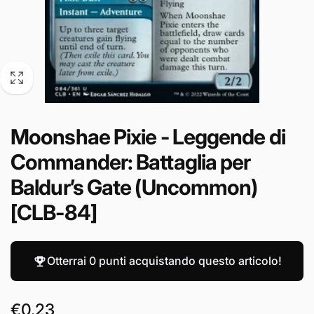
Moonshae Pixie - Leggende di
Commander: Battaglia per
Baldur’s Gate (Uncommon)
[CLB-84]
Otterrai
0 punti
acquistando questo articolo!
Prezzo
€0,23