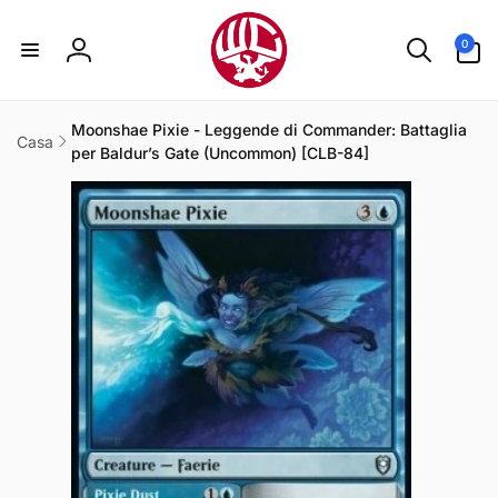
ai
irettamente
0
i contenuti
0
articoli
Accedi
Moonshae Pixie - Leggende di Commander: Battaglia
Casa
per Baldur’s Gate (Uncommon) [CLB-84]
Passa alle
informazioni
sul prodotto